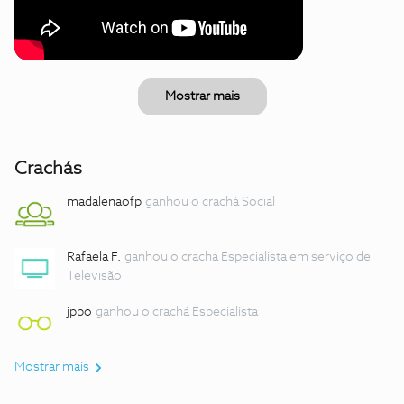
Mostrar mais
Crachás
madalenaofp
ganhou o crachá Social
Rafaela F.
ganhou o crachá Especialista em serviço de
Televisão
jppo
ganhou o crachá Especialista
Mostrar mais