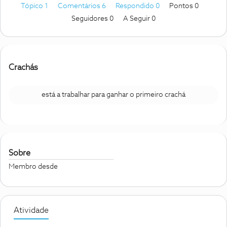
Tópico 1
Comentários 6
Respondido 0
Pontos 0
Seguidores
0
A Seguir
0
Crachás
está a trabalhar para ganhar o primeiro crachá
Sobre
Membro desde
Atividade