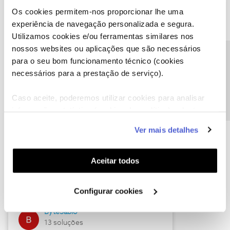
Os cookies permitem-nos proporcionar lhe uma
experiência de navegação personalizada e segura.
Utilizamos cookies e/ou ferramentas similares nos
Descubra as novidades de julho
nossos websites ou aplicações que são necessários
Precisa de ajuda?
para o seu bom funcionamento técnico (cookies
necessários para a prestação de serviço).
Caso aceite, poderemos utilizar cookies para analisar
informação estatística (cookies de analítica), adaptar
este serviço às suas preferências e apresentar-lhe
Ver mais detalhes
funcionalidades (cookies de personalização e
funcionalidade) e adaptar anúncios aos seus interesses
(cookies de publicidade personalizada). Pode gerir a
Hall of Fame de julho
Aceitar todos
utilização dos cookies clicando em "
Configurar
Guimas
Cookies
".
Configurar cookies
17 soluções
ByteSábio
13 soluções