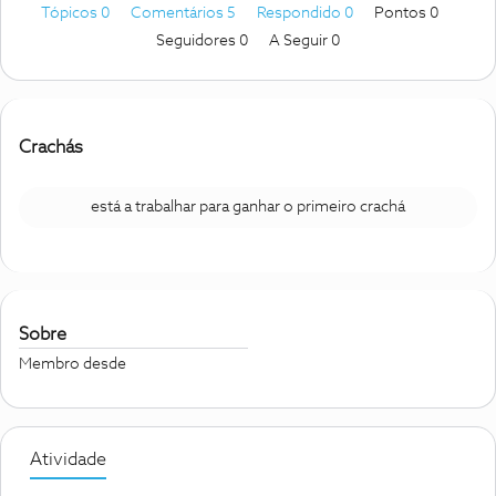
Tópicos 0
Comentários 5
Respondido 0
Pontos 0
Seguidores
0
A Seguir
0
Crachás
está a trabalhar para ganhar o primeiro crachá
Sobre
Membro desde
Atividade