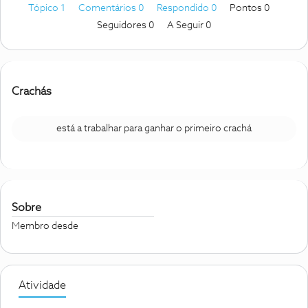
Tópico 1
Comentários 0
Respondido 0
Pontos 0
Seguidores
0
A Seguir
0
Crachás
está a trabalhar para ganhar o primeiro crachá
Sobre
Membro desde
Atividade