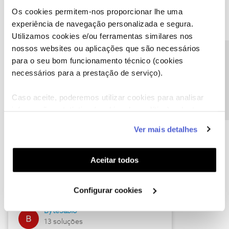
Os cookies permitem-nos proporcionar lhe uma
experiência de navegação personalizada e segura.
Utilizamos cookies e/ou ferramentas similares nos
Descubra as novidades de julho
nossos websites ou aplicações que são necessários
Precisa de ajuda?
para o seu bom funcionamento técnico (cookies
necessários para a prestação de serviço).
Caso aceite, poderemos utilizar cookies para analisar
informação estatística (cookies de analítica), adaptar
este serviço às suas preferências e apresentar-lhe
Ver mais detalhes
funcionalidades (cookies de personalização e
funcionalidade) e adaptar anúncios aos seus interesses
(cookies de publicidade personalizada). Pode gerir a
Hall of Fame de julho
Aceitar todos
utilização dos cookies clicando em "
Configurar
Guimas
Cookies
".
Configurar cookies
17 soluções
ByteSábio
13 soluções