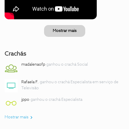
Mostrar mais
Crachás
madalenaofp
ganhou o crachá Social
Rafaela F.
ganhou o crachá Especialista em serviço de
Televisão
jppo
ganhou o crachá Especialista
Mostrar mais