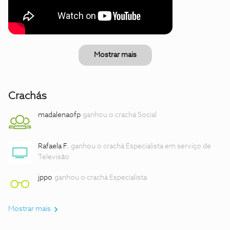
Mostrar mais
Crachás
madalenaofp
ganhou o crachá Social
Rafaela F.
ganhou o crachá Especialista em serviço de
Televisão
jppo
ganhou o crachá Especialista
Mostrar mais