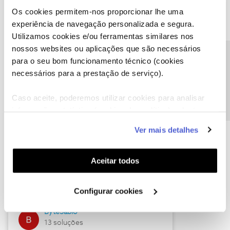
Os cookies permitem-nos proporcionar lhe uma
experiência de navegação personalizada e segura.
Utilizamos cookies e/ou ferramentas similares nos
Descubra as novidades de julho
nossos websites ou aplicações que são necessários
Precisa de ajuda?
para o seu bom funcionamento técnico (cookies
necessários para a prestação de serviço).
Caso aceite, poderemos utilizar cookies para analisar
informação estatística (cookies de analítica), adaptar
este serviço às suas preferências e apresentar-lhe
Ver mais detalhes
funcionalidades (cookies de personalização e
funcionalidade) e adaptar anúncios aos seus interesses
(cookies de publicidade personalizada). Pode gerir a
Hall of Fame de julho
Aceitar todos
utilização dos cookies clicando em "
Configurar
Guimas
Cookies
".
Configurar cookies
17 soluções
ByteSábio
13 soluções