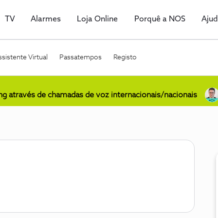
TV
Alarmes
Loja Online
Porquê a NOS
Aju
sistente Virtual
Passatempos
Registo
ing através de chamadas de voz internacionais/nacionais