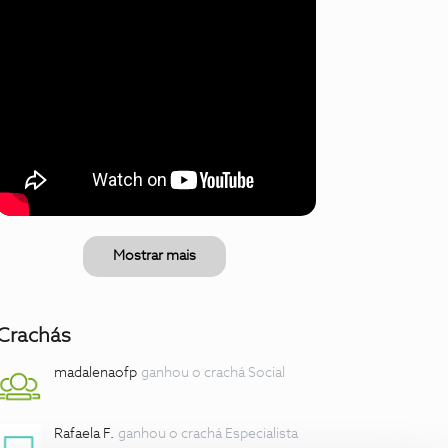
Mostrar mais
Crachás
madalenaofp
ganhou o crachá Social
Rafaela F.
ganhou o crachá Especialista