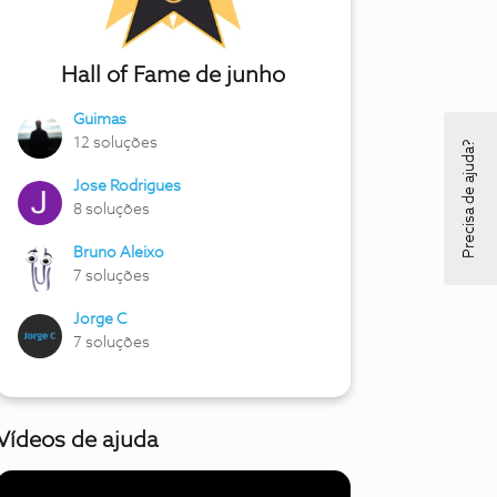
Hall of Fame de junho
Guimas
12 soluções
Precisa de ajuda?
Jose Rodrigues
8 soluções
Bruno Aleixo
7 soluções
Jorge C
7 soluções
Vídeos de ajuda