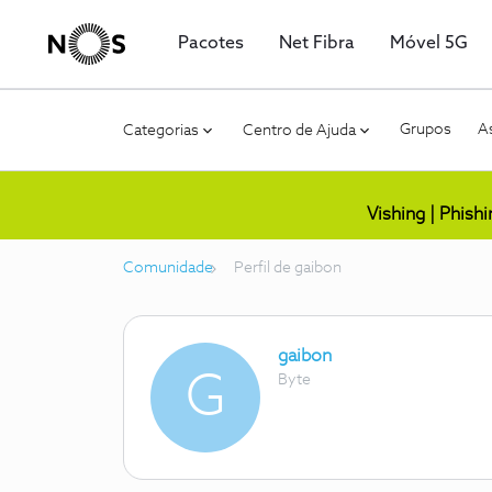
Pacotes
Net Fibra
Móvel 5G
Grupos
As
Categorias
Centro de Ajuda
Vishing | Phish
Comunidade
Perfil de gaibon
gaibon
G
Byte