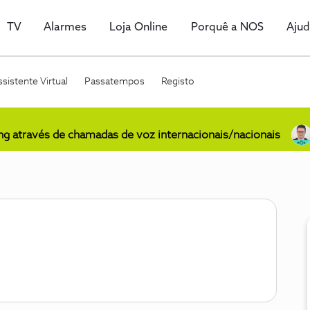
TV
Alarmes
Loja Online
Porquê a NOS
Aju
sistente Virtual
Passatempos
Registo
ing através de chamadas de voz internacionais/nacionais