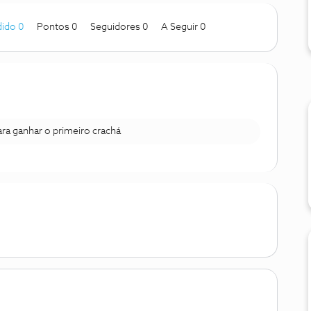
ido 0
Pontos 0
Seguidores
0
A Seguir
0
para ganhar o primeiro crachá