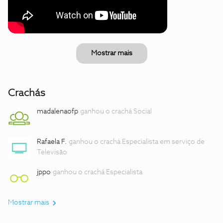
Mostrar mais
Crachás
madalenaofp
ganhou o crachá Social
Rafaela F.
ganhou o crachá Especialista em serviço de
Televisão
jppo
ganhou o crachá Especialista
Mostrar mais