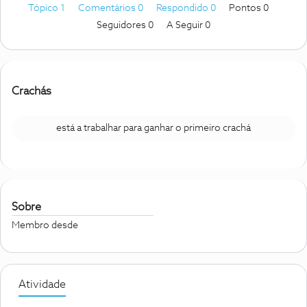
Tópico 1
Comentários 0
Respondido 0
Pontos 0
Seguidores
0
A Seguir
0
Crachás
está a trabalhar para ganhar o primeiro crachá
Sobre
Membro desde
Atividade