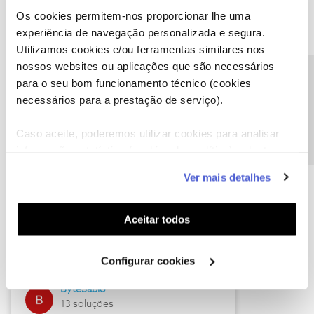
Os cookies permitem-nos proporcionar lhe uma
experiência de navegação personalizada e segura.
Utilizamos cookies e/ou ferramentas similares nos
Descubra as novidades de julho
nossos websites ou aplicações que são necessários
Precisa de ajuda?
para o seu bom funcionamento técnico (cookies
necessários para a prestação de serviço).
Caso aceite, poderemos utilizar cookies para analisar
informação estatística (cookies de analítica), adaptar
este serviço às suas preferências e apresentar-lhe
Ver mais detalhes
funcionalidades (cookies de personalização e
funcionalidade) e adaptar anúncios aos seus interesses
(cookies de publicidade personalizada). Pode gerir a
Hall of Fame de julho
Aceitar todos
utilização dos cookies clicando em "
Configurar
Guimas
Cookies
".
Configurar cookies
17 soluções
ByteSábio
13 soluções