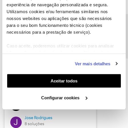
experiência de navegação personalizada e segura.
Utilizamos cookies e/ou ferramentas similares nos
nossos websites ou aplicações que são necessários
Descubra as novidades de junho
Precisa de ajuda?
para o seu bom funcionamento técnico (cookies
necessários para a prestação de serviço).
Caso aceite, poderemos utilizar cookies para analisar
informação estatística (cookies de analítica), adaptar
este serviço às suas preferências e apresentar-lhe
Ver mais detalhes
funcionalidades (cookies de personalização e
funcionalidade) e adaptar anúncios aos seus interesses
(cookies de publicidade personalizada). Pode gerir a
Aceitar todos
utilização dos cookies clicando em "
Configurar
Hall of Fame de junho
Cookies
".
Configurar cookies
Guimas
12 soluções
Jose Rodrigues
8 soluções