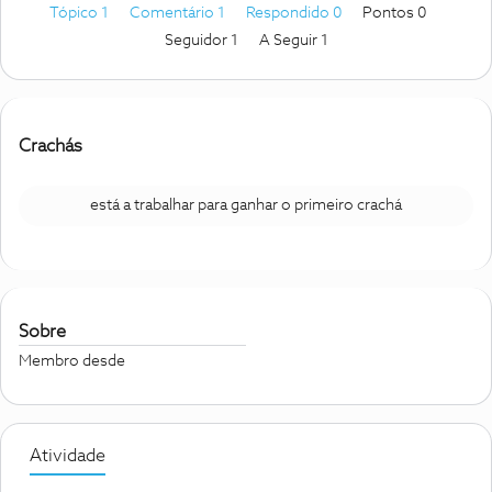
Tópico 1
Comentário 1
Respondido 0
Pontos 0
Seguidor
1
A Seguir
1
Crachás
está a trabalhar para ganhar o primeiro crachá
Sobre
Membro desde
Atividade