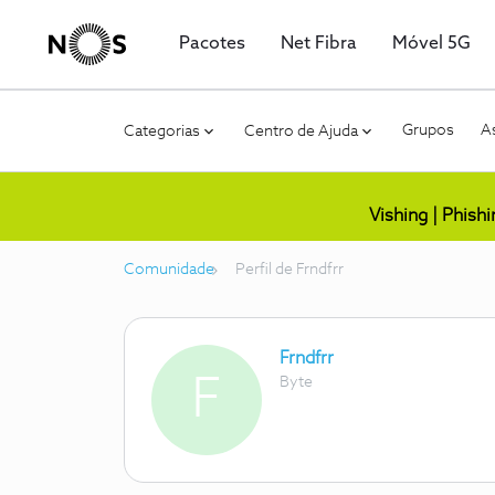
Pacotes
Net Fibra
Móvel 5G
Grupos
As
Categorias
Centro de Ajuda
Vishing | Phish
Comunidade
Perfil de Frndfrr
Frndfrr
F
Byte