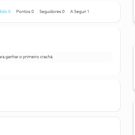
ido 0
Pontos 0
Seguidores
0
A Seguir
1
para ganhar o primeiro crachá