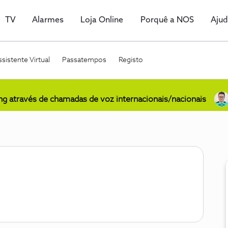
TV
Alarmes
Loja Online
Porquê a NOS
Aju
sistente Virtual
Passatempos
Registo
ing através de chamadas de voz internacionais/nacionais