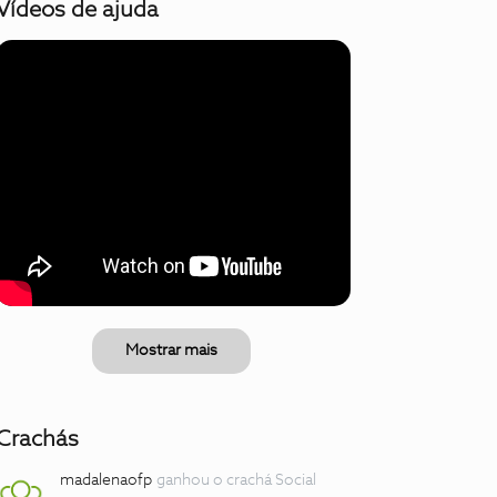
Vídeos de ajuda
Mostrar mais
Crachás
madalenaofp
ganhou o crachá Social