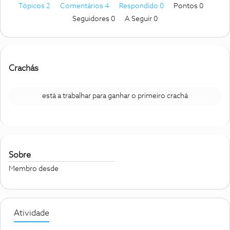
Tópicos 2
Comentários 4
Respondido 0
Pontos 0
Seguidores
0
A Seguir
0
Crachás
está a trabalhar para ganhar o primeiro crachá
Sobre
Membro desde
Atividade