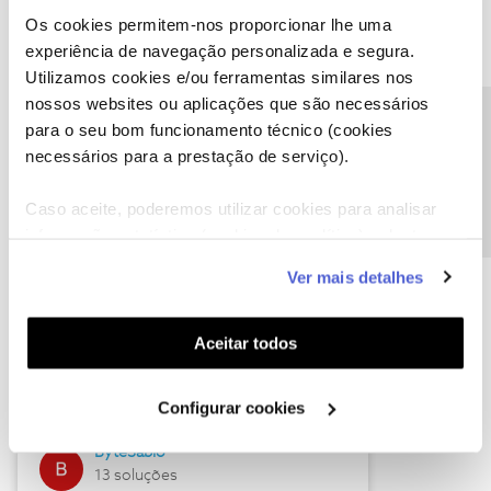
Os cookies permitem-nos proporcionar lhe uma
experiência de navegação personalizada e segura.
Utilizamos cookies e/ou ferramentas similares nos
Descubra as novidades de julho
nossos websites ou aplicações que são necessários
Precisa de ajuda?
para o seu bom funcionamento técnico (cookies
necessários para a prestação de serviço).
Caso aceite, poderemos utilizar cookies para analisar
informação estatística (cookies de analítica), adaptar
este serviço às suas preferências e apresentar-lhe
Ver mais detalhes
funcionalidades (cookies de personalização e
funcionalidade) e adaptar anúncios aos seus interesses
(cookies de publicidade personalizada). Pode gerir a
Hall of Fame de julho
Aceitar todos
utilização dos cookies clicando em "
Configurar
Guimas
Cookies
".
Configurar cookies
17 soluções
ByteSábio
13 soluções