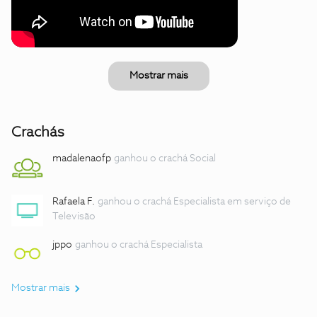
Mostrar mais
Crachás
madalenaofp
ganhou o crachá Social
Rafaela F.
ganhou o crachá Especialista em serviço de
Televisão
jppo
ganhou o crachá Especialista
Mostrar mais