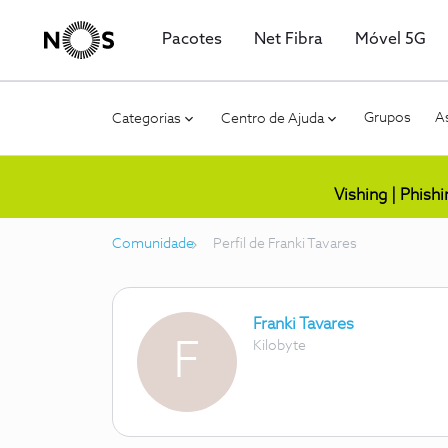
Pacotes
Net Fibra
Móvel 5G
Grupos
As
Categorias
Centro de Ajuda
Vishing | Phish
Comunidade
Perfil de Franki Tavares
Franki Tavares
F
Kilobyte