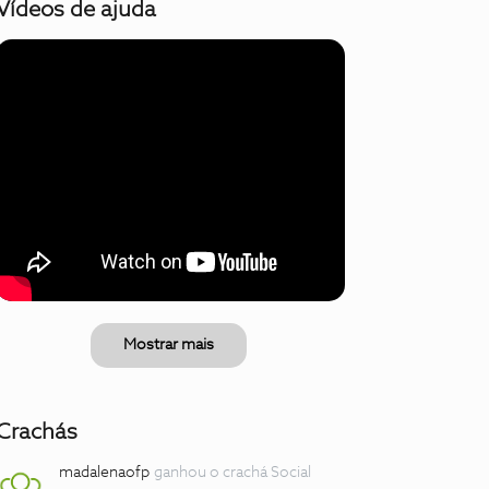
Vídeos de ajuda
Mostrar mais
Crachás
madalenaofp
ganhou o crachá Social