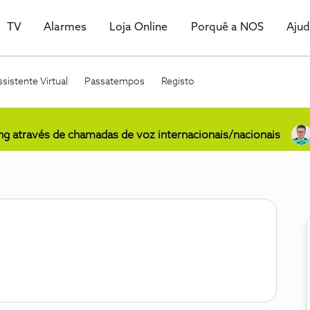
TV
Alarmes
Loja Online
Porquê a NOS
Aju
sistente Virtual
Passatempos
Registo
ing através de chamadas de voz internacionais/nacionais