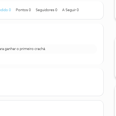
dido 0
Pontos 0
Seguidores
0
A Seguir
0
para ganhar o primeiro crachá