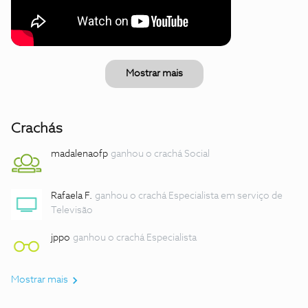
Mostrar mais
Crachás
madalenaofp
ganhou o crachá Social
Rafaela F.
ganhou o crachá Especialista em serviço de
Televisão
jppo
ganhou o crachá Especialista
Mostrar mais