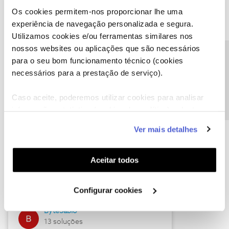
Os cookies permitem-nos proporcionar lhe uma
experiência de navegação personalizada e segura.
Utilizamos cookies e/ou ferramentas similares nos
Descubra as novidades de julho
nossos websites ou aplicações que são necessários
Precisa de ajuda?
para o seu bom funcionamento técnico (cookies
necessários para a prestação de serviço).
Caso aceite, poderemos utilizar cookies para analisar
informação estatística (cookies de analítica), adaptar
este serviço às suas preferências e apresentar-lhe
Ver mais detalhes
funcionalidades (cookies de personalização e
funcionalidade) e adaptar anúncios aos seus interesses
(cookies de publicidade personalizada). Pode gerir a
Hall of Fame de julho
Aceitar todos
utilização dos cookies clicando em "
Configurar
Guimas
Cookies
".
Configurar cookies
17 soluções
ByteSábio
13 soluções