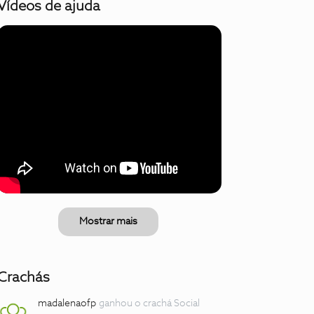
Vídeos de ajuda
Mostrar mais
Crachás
madalenaofp
ganhou o crachá Social