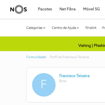
Pacotes
Net Fibra
Móvel 5G
Grupos
As
Categorias
Centro de Ajuda
Vishing | Phish
Comunidade
Perfil de Francisco Teixeira
Francisco Teixeira
F
Byte