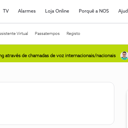
TV
Alarmes
Loja Online
Porquê a NOS
Aju
sistente Virtual
Passatempos
Registo
ing através de chamadas de voz internacionais/nacionais