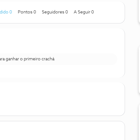
dido 0
Pontos 0
Seguidores
0
A Seguir
0
para ganhar o primeiro crachá