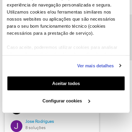
experiência de navegação personalizada e segura.
Utilizamos cookies e/ou ferramentas similares nos
nossos websites ou aplicações que são necessários
Descubra as novidades de junho
Precisa de ajuda?
para o seu bom funcionamento técnico (cookies
necessários para a prestação de serviço).
Caso aceite, poderemos utilizar cookies para analisar
informação estatística (cookies de analítica), adaptar
este serviço às suas preferências e apresentar-lhe
Ver mais detalhes
funcionalidades (cookies de personalização e
funcionalidade) e adaptar anúncios aos seus interesses
(cookies de publicidade personalizada). Pode gerir a
Aceitar todos
utilização dos cookies clicando em "
Configurar
Hall of Fame de junho
Cookies
".
Configurar cookies
Guimas
12 soluções
Jose Rodrigues
8 soluções