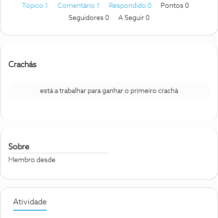
Tópico 1
Comentário 1
Respondido 0
Pontos 0
Seguidores
0
A Seguir
0
Crachás
está a trabalhar para ganhar o primeiro crachá
Sobre
Membro desde
Atividade