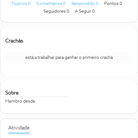
Tópicos 0
Comentários 0
Respondido 0
Pontos 0
Seguidores
0
A Seguir
0
Crachás
está a trabalhar para ganhar o primeiro crachá
Sobre
Membro desde
Atividade