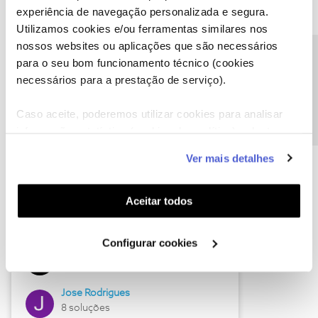
experiência de navegação personalizada e segura.
Utilizamos cookies e/ou ferramentas similares nos
nossos websites ou aplicações que são necessários
Descubra as novidades de junho
Precisa de ajuda?
para o seu bom funcionamento técnico (cookies
necessários para a prestação de serviço).
Caso aceite, poderemos utilizar cookies para analisar
informação estatística (cookies de analítica), adaptar
este serviço às suas preferências e apresentar-lhe
Ver mais detalhes
funcionalidades (cookies de personalização e
funcionalidade) e adaptar anúncios aos seus interesses
(cookies de publicidade personalizada). Pode gerir a
Aceitar todos
utilização dos cookies clicando em "
Configurar
Hall of Fame de junho
Cookies
".
Configurar cookies
Guimas
12 soluções
Jose Rodrigues
8 soluções