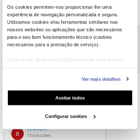
Os cookies permitem-nos proporcionar lhe uma
experiência de navegação personalizada e segura.
Utilizamos cookies e/ou ferramentas similares nos
Descubra as novidades de julho
nossos websites ou aplicações que são necessários
Precisa de ajuda?
para o seu bom funcionamento técnico (cookies
necessários para a prestação de serviço).
Caso aceite, poderemos utilizar cookies para analisar
informação estatística (cookies de analítica), adaptar
este serviço às suas preferências e apresentar-lhe
Ver mais detalhes
funcionalidades (cookies de personalização e
funcionalidade) e adaptar anúncios aos seus interesses
(cookies de publicidade personalizada). Pode gerir a
Hall of Fame de julho
Aceitar todos
utilização dos cookies clicando em "
Configurar
Guimas
Cookies
".
Configurar cookies
17 soluções
ByteSábio
13 soluções