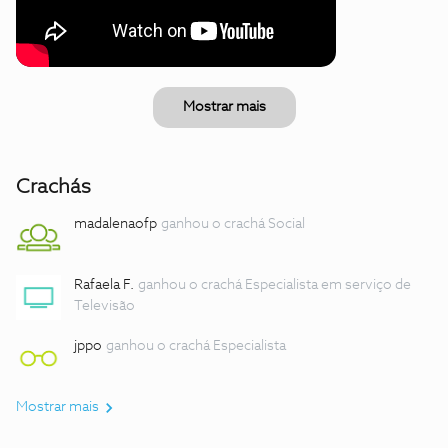
Mostrar mais
Crachás
madalenaofp
ganhou o crachá Social
Rafaela F.
ganhou o crachá Especialista em serviço de
Televisão
jppo
ganhou o crachá Especialista
Mostrar mais