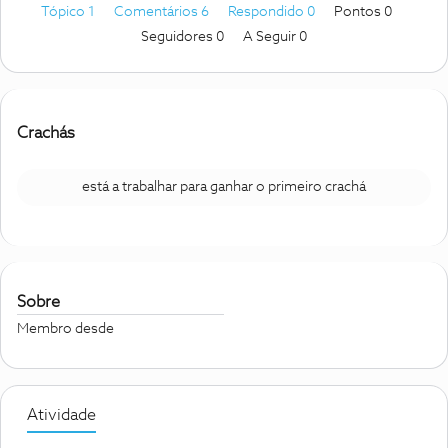
Tópico 1
Comentários 6
Respondido 0
Pontos 0
Seguidores
0
A Seguir
0
Crachás
está a trabalhar para ganhar o primeiro crachá
Sobre
Membro desde
Atividade