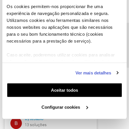
Os cookies permitem-nos proporcionar lhe uma
experiência de navegação personalizada e segura.
Utilizamos cookies e/ou ferramentas similares nos
Descubra as novidades de julho
nossos websites ou aplicações que são necessários
Precisa de ajuda?
para o seu bom funcionamento técnico (cookies
necessários para a prestação de serviço).
Caso aceite, poderemos utilizar cookies para analisar
informação estatística (cookies de analítica), adaptar
este serviço às suas preferências e apresentar-lhe
Ver mais detalhes
funcionalidades (cookies de personalização e
funcionalidade) e adaptar anúncios aos seus interesses
(cookies de publicidade personalizada). Pode gerir a
Hall of Fame de julho
Aceitar todos
utilização dos cookies clicando em "
Configurar
Guimas
Cookies
".
Configurar cookies
17 soluções
ByteSábio
13 soluções