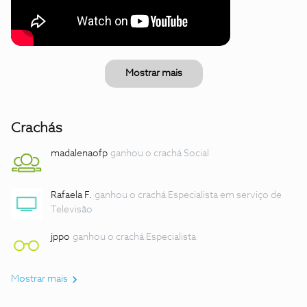
Mostrar mais
Crachás
madalenaofp
ganhou o crachá Social
Rafaela F.
ganhou o crachá Especialista em serviço de
Televisão
jppo
ganhou o crachá Especialista
Mostrar mais