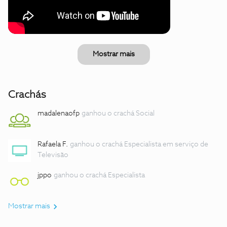
Mostrar mais
Crachás
madalenaofp
ganhou o crachá Social
Rafaela F.
ganhou o crachá Especialista em serviço de
Televisão
jppo
ganhou o crachá Especialista
Mostrar mais