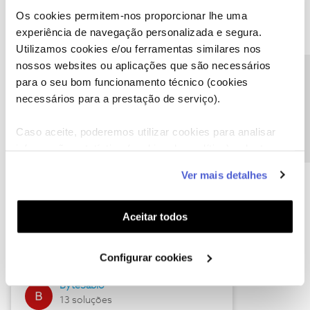
Os cookies permitem-nos proporcionar lhe uma
experiência de navegação personalizada e segura.
Utilizamos cookies e/ou ferramentas similares nos
Descubra as novidades de julho
nossos websites ou aplicações que são necessários
Precisa de ajuda?
para o seu bom funcionamento técnico (cookies
necessários para a prestação de serviço).
Caso aceite, poderemos utilizar cookies para analisar
informação estatística (cookies de analítica), adaptar
este serviço às suas preferências e apresentar-lhe
Ver mais detalhes
funcionalidades (cookies de personalização e
funcionalidade) e adaptar anúncios aos seus interesses
(cookies de publicidade personalizada). Pode gerir a
Hall of Fame de julho
Aceitar todos
utilização dos cookies clicando em "
Configurar
Guimas
Cookies
".
Configurar cookies
17 soluções
ByteSábio
13 soluções