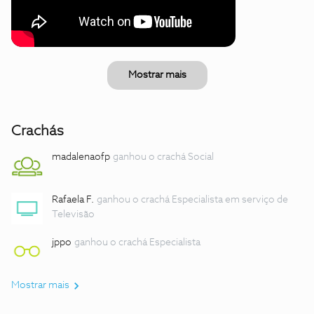
Mostrar mais
Crachás
madalenaofp
ganhou o crachá Social
Rafaela F.
ganhou o crachá Especialista em serviço de
Televisão
jppo
ganhou o crachá Especialista
Mostrar mais