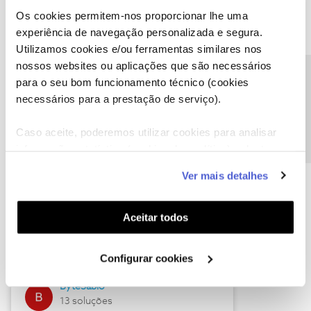
Os cookies permitem-nos proporcionar lhe uma
experiência de navegação personalizada e segura.
Utilizamos cookies e/ou ferramentas similares nos
Descubra as novidades de julho
nossos websites ou aplicações que são necessários
Precisa de ajuda?
para o seu bom funcionamento técnico (cookies
necessários para a prestação de serviço).
Caso aceite, poderemos utilizar cookies para analisar
informação estatística (cookies de analítica), adaptar
este serviço às suas preferências e apresentar-lhe
Ver mais detalhes
funcionalidades (cookies de personalização e
funcionalidade) e adaptar anúncios aos seus interesses
(cookies de publicidade personalizada). Pode gerir a
Hall of Fame de julho
Aceitar todos
utilização dos cookies clicando em "
Configurar
Guimas
Cookies
".
Configurar cookies
17 soluções
ByteSábio
13 soluções