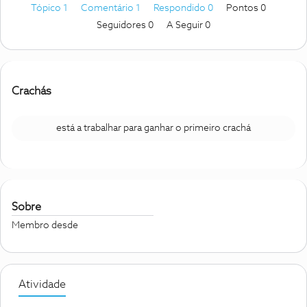
Tópico 1
Comentário 1
Respondido 0
Pontos 0
Seguidores
0
A Seguir
0
Crachás
está a trabalhar para ganhar o primeiro crachá
Sobre
Membro desde
Atividade