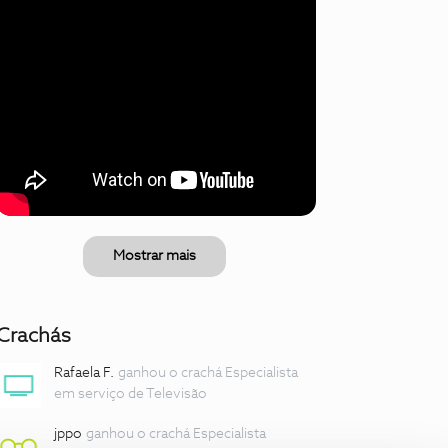
Mostrar mais
Crachás
Rafaela F.
ganhou o crachá Especialista
em serviço de Televisão
jppo
ganhou o crachá Especialista