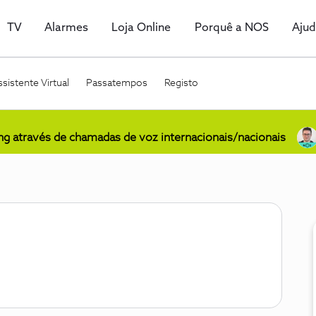
TV
Alarmes
Loja Online
Porquê a NOS
Aju
sistente Virtual
Passatempos
Registo
ing através de chamadas de voz internacionais/nacionais