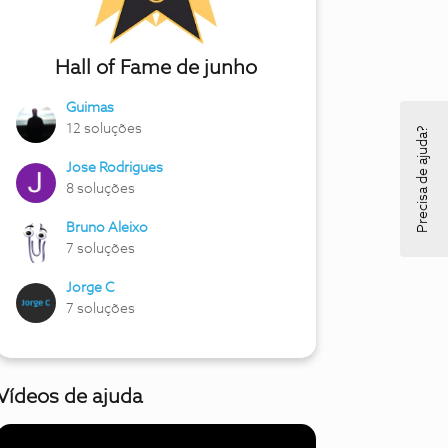
Hall of Fame de junho
Guimas
12 soluções
Precisa de ajuda?
Jose Rodrigues
8 soluções
Bruno Aleixo
7 soluções
Jorge C
7 soluções
Vídeos de ajuda