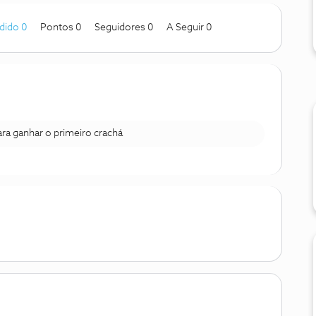
dido 0
Pontos 0
Seguidores
0
A Seguir
0
para ganhar o primeiro crachá