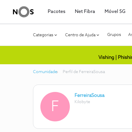
Pacotes
Net Fibra
Móvel 5G
Grupos
As
Categorias
Centro de Ajuda
Vishing | Phish
Comunidade
Perfil de FerreiraSousa
FerreiraSousa
F
Kilobyte