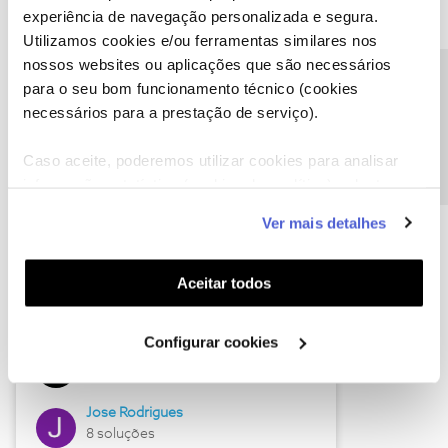
experiência de navegação personalizada e segura.
Utilizamos cookies e/ou ferramentas similares nos
nossos websites ou aplicações que são necessários
Descubra as novidades de junho
Precisa de ajuda?
para o seu bom funcionamento técnico (cookies
necessários para a prestação de serviço).
Caso aceite, poderemos utilizar cookies para analisar
informação estatística (cookies de analítica), adaptar
este serviço às suas preferências e apresentar-lhe
Ver mais detalhes
funcionalidades (cookies de personalização e
funcionalidade) e adaptar anúncios aos seus interesses
(cookies de publicidade personalizada). Pode gerir a
Aceitar todos
utilização dos cookies clicando em "
Configurar
Hall of Fame de junho
Cookies
".
Configurar cookies
Guimas
12 soluções
Jose Rodrigues
8 soluções