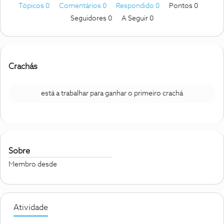
Tópicos 0
Comentários 0
Respondido 0
Pontos 0
Seguidores
0
A Seguir
0
Crachás
está a trabalhar para ganhar o primeiro crachá
Sobre
Membro desde
Atividade