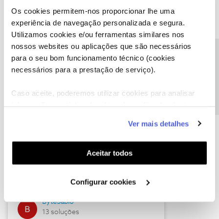
Os cookies permitem-nos proporcionar lhe uma
experiência de navegação personalizada e segura.
Utilizamos cookies e/ou ferramentas similares nos
Descubra as novidades de julho
nossos websites ou aplicações que são necessários
Precisa de ajuda?
para o seu bom funcionamento técnico (cookies
necessários para a prestação de serviço).
Caso aceite, poderemos utilizar cookies para analisar
informação estatística (cookies de analítica), adaptar
este serviço às suas preferências e apresentar-lhe
Ver mais detalhes
funcionalidades (cookies de personalização e
funcionalidade) e adaptar anúncios aos seus interesses
(cookies de publicidade personalizada). Pode gerir a
Hall of Fame de julho
Aceitar todos
utilização dos cookies clicando em "
Configurar
Guimas
Cookies
".
Configurar cookies
17 soluções
ByteSábio
13 soluções