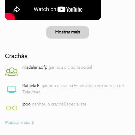
Mostrar mais
Crachás
madalenaofp
ganhou o crachá Social
Rafaela F.
ganhou o crachá Especialista em serviço de
Televisão
jppo
ganhou o crachá Especialista
Mostrar mais