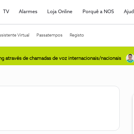
TV
Alarmes
Loja Online
Porquê a NOS
Aju
sistente Virtual
Passatempos
Registo
ing através de chamadas de voz internacionais/nacionais