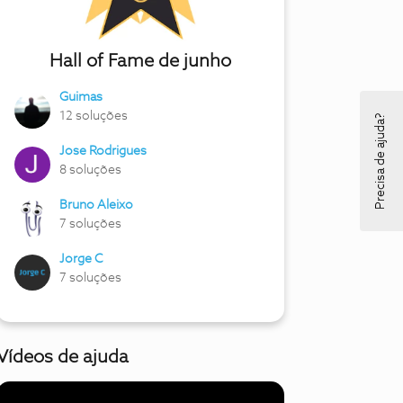
Hall of Fame de junho
Guimas
12 soluções
Precisa de ajuda?
Jose Rodrigues
8 soluções
Bruno Aleixo
7 soluções
Jorge C
7 soluções
Vídeos de ajuda