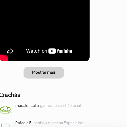
Mostrar mais
Crachás
madalenaofp
ganhou o crachá Social
Rafaela F.
ganhou o crachá Especialista