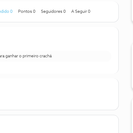
dido 0
Pontos 0
Seguidores
0
A Seguir
0
para ganhar o primeiro crachá