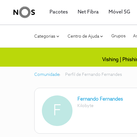
Pacotes
Net Fibra
Móvel 5G
Grupos
As
Categorias
Centro de Ajuda
Vishing | Phish
Comunidade
Perfil de Fernando Fernandes
Fernando Fernandes
F
Kilobyte