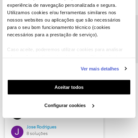
experiência de navegação personalizada e segura.
Utilizamos cookies e/ou ferramentas similares nos
nossos websites ou aplicações que são necessários
Descubra as novidades de junho
Precisa de ajuda?
para o seu bom funcionamento técnico (cookies
necessários para a prestação de serviço).
Caso aceite, poderemos utilizar cookies para analisar
informação estatística (cookies de analítica), adaptar
este serviço às suas preferências e apresentar-lhe
Ver mais detalhes
funcionalidades (cookies de personalização e
funcionalidade) e adaptar anúncios aos seus interesses
(cookies de publicidade personalizada). Pode gerir a
Aceitar todos
utilização dos cookies clicando em "
Configurar
Hall of Fame de junho
Cookies
".
Configurar cookies
Guimas
12 soluções
Jose Rodrigues
8 soluções