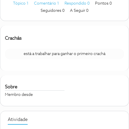
Tópico 1
Comentário 1
Respondido 0
Pontos 0
Seguidores
0
A Seguir
0
Crachás
está a trabalhar para ganhar o primeiro crachá
Sobre
Membro desde
Atividade