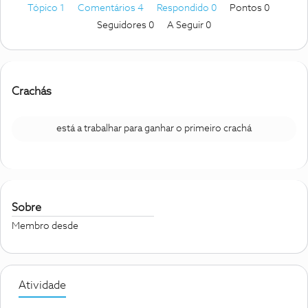
Tópico 1
Comentários 4
Respondido 0
Pontos 0
Seguidores
0
A Seguir
0
Crachás
está a trabalhar para ganhar o primeiro crachá
Sobre
Membro desde
Atividade