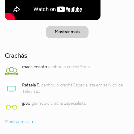
Mostrar mais
Crachás
madalenaofp
ganhou o crachá Social
Rafaela F.
ganhou o crachá Especialista em serviço de
Televisão
jppo
ganhou o crachá Especialista
Mostrar mais