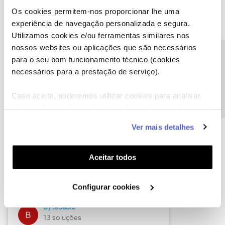
Os cookies permitem-nos proporcionar lhe uma
experiência de navegação personalizada e segura.
Utilizamos cookies e/ou ferramentas similares nos
Descubra as novidades de julho
nossos websites ou aplicações que são necessários
Precisa de ajuda?
para o seu bom funcionamento técnico (cookies
necessários para a prestação de serviço).
Caso aceite, poderemos utilizar cookies para analisar
informação estatística (cookies de analítica), adaptar
este serviço às suas preferências e apresentar-lhe
Ver mais detalhes
funcionalidades (cookies de personalização e
funcionalidade) e adaptar anúncios aos seus interesses
(cookies de publicidade personalizada). Pode gerir a
Hall of Fame de julho
Aceitar todos
utilização dos cookies clicando em "
Configurar
Guimas
Cookies
".
Configurar cookies
17 soluções
ByteSábio
13 soluções