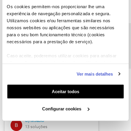
Os cookies permitem-nos proporcionar lhe uma
experiência de navegação personalizada e segura.
Utilizamos cookies e/ou ferramentas similares nos
Descubra as novidades de julho
nossos websites ou aplicações que são necessários
Precisa de ajuda?
para o seu bom funcionamento técnico (cookies
necessários para a prestação de serviço).
Caso aceite, poderemos utilizar cookies para analisar
informação estatística (cookies de analítica), adaptar
este serviço às suas preferências e apresentar-lhe
Ver mais detalhes
funcionalidades (cookies de personalização e
funcionalidade) e adaptar anúncios aos seus interesses
(cookies de publicidade personalizada). Pode gerir a
Hall of Fame de julho
Aceitar todos
utilização dos cookies clicando em "
Configurar
Guimas
Cookies
".
Configurar cookies
17 soluções
ByteSábio
13 soluções