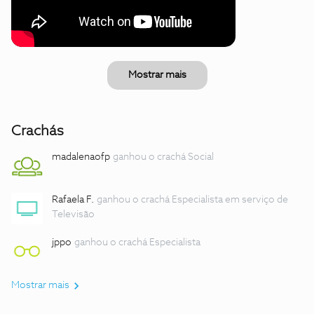
Mostrar mais
Crachás
madalenaofp
ganhou o crachá Social
Rafaela F.
ganhou o crachá Especialista em serviço de
Televisão
jppo
ganhou o crachá Especialista
Mostrar mais