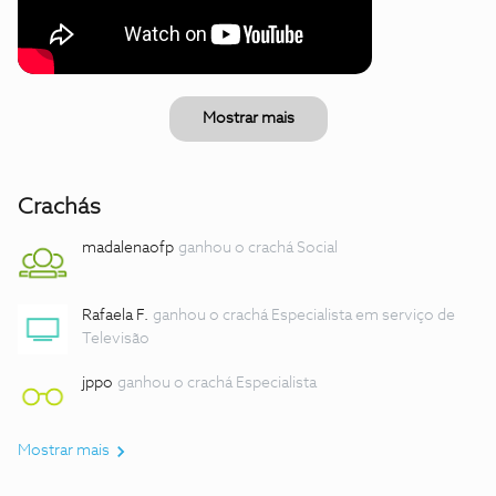
Mostrar mais
Crachás
madalenaofp
ganhou o crachá Social
Rafaela F.
ganhou o crachá Especialista em serviço de
Televisão
jppo
ganhou o crachá Especialista
Mostrar mais