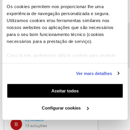
Os cookies permitem-nos proporcionar lhe uma
experiência de navegação personalizada e segura.
Utilizamos cookies e/ou ferramentas similares nos
Descubra as novidades de julho
nossos websites ou aplicações que são necessários
Precisa de ajuda?
para o seu bom funcionamento técnico (cookies
necessários para a prestação de serviço).
Caso aceite, poderemos utilizar cookies para analisar
informação estatística (cookies de analítica), adaptar
este serviço às suas preferências e apresentar-lhe
Ver mais detalhes
funcionalidades (cookies de personalização e
funcionalidade) e adaptar anúncios aos seus interesses
(cookies de publicidade personalizada). Pode gerir a
Hall of Fame de julho
Aceitar todos
utilização dos cookies clicando em "
Configurar
Guimas
Cookies
".
Configurar cookies
17 soluções
ByteSábio
13 soluções