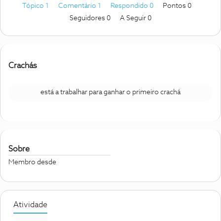
Tópico 1
Comentário 1
Respondido 0
Pontos 0
Seguidores
0
A Seguir
0
Crachás
está a trabalhar para ganhar o primeiro crachá
Sobre
Membro desde
Atividade