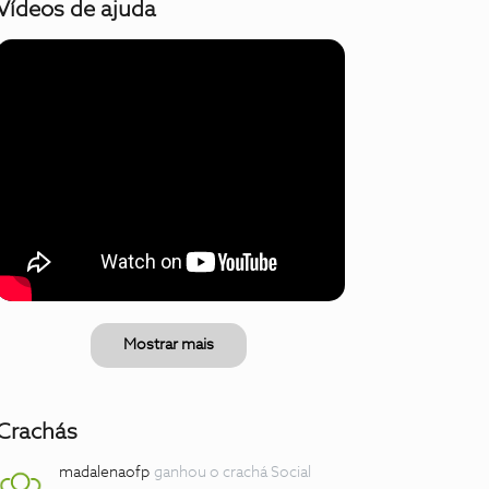
Vídeos de ajuda
Mostrar mais
Crachás
madalenaofp
ganhou o crachá Social