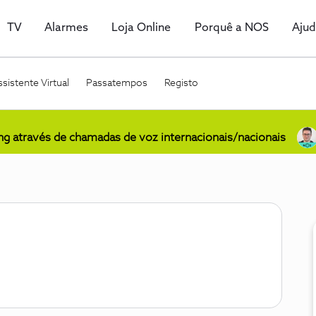
TV
Alarmes
Loja Online
Porquê a NOS
Aju
sistente Virtual
Passatempos
Registo
ing através de chamadas de voz internacionais/nacionais