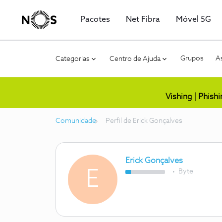
Pacotes
Net Fibra
Móvel 5G
Grupos
As
Categorias
Centro de Ajuda
Vishing | Phish
Comunidade
Perfil de Erick Gonçalves
Erick Gonçalves
E
Byte