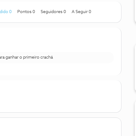
dido 0
Pontos 0
Seguidores
0
A Seguir
0
para ganhar o primeiro crachá