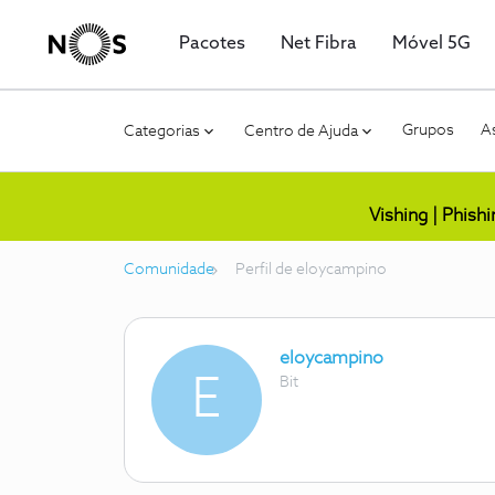
Pacotes
Net Fibra
Móvel 5G
Grupos
As
Categorias
Centro de Ajuda
Vishing | Phish
Comunidade
Perfil de eloycampino
eloycampino
E
Bit