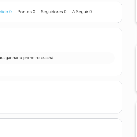
dido 0
Pontos 0
Seguidores
0
A Seguir
0
para ganhar o primeiro crachá