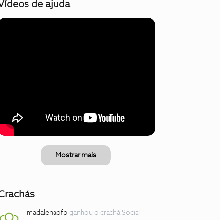
Vídeos de ajuda
Mostrar mais
Crachás
madalenaofp
ganhou o crachá Social