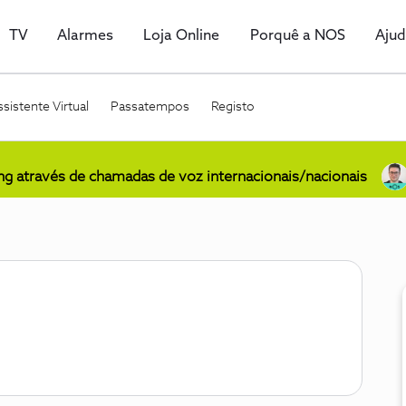
TV
Alarmes
Loja Online
Porquê a NOS
Aju
sistente Virtual
Passatempos
Registo
ing através de chamadas de voz internacionais/nacionais