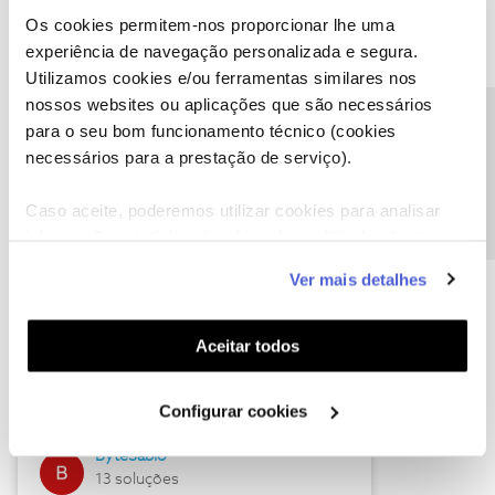
Os cookies permitem-nos proporcionar lhe uma
experiência de navegação personalizada e segura.
Utilizamos cookies e/ou ferramentas similares nos
Descubra as novidades de julho
nossos websites ou aplicações que são necessários
Precisa de ajuda?
para o seu bom funcionamento técnico (cookies
necessários para a prestação de serviço).
Caso aceite, poderemos utilizar cookies para analisar
informação estatística (cookies de analítica), adaptar
este serviço às suas preferências e apresentar-lhe
Ver mais detalhes
funcionalidades (cookies de personalização e
funcionalidade) e adaptar anúncios aos seus interesses
(cookies de publicidade personalizada). Pode gerir a
Hall of Fame de julho
Aceitar todos
utilização dos cookies clicando em "
Configurar
Guimas
Cookies
".
Configurar cookies
17 soluções
ByteSábio
13 soluções