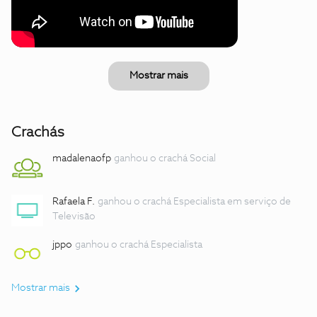
Mostrar mais
Crachás
madalenaofp
ganhou o crachá Social
Rafaela F.
ganhou o crachá Especialista em serviço de
Televisão
jppo
ganhou o crachá Especialista
Mostrar mais