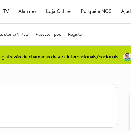
TV
Alarmes
Loja Online
Porquê a NOS
Aju
sistente Virtual
Passatempos
Registo
ing através de chamadas de voz internacionais/nacionais