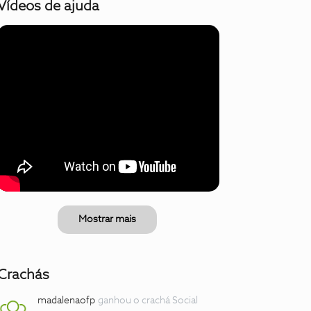
Vídeos de ajuda
Mostrar mais
Crachás
madalenaofp
ganhou o crachá Social