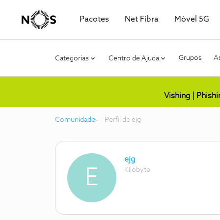
Pacotes
Net Fibra
Móvel 5G
Grupos
As
Categorias
Centro de Ajuda
Vishing | Phish
Comunidade
Perfil de ejg
ejg
E
Kilobyte