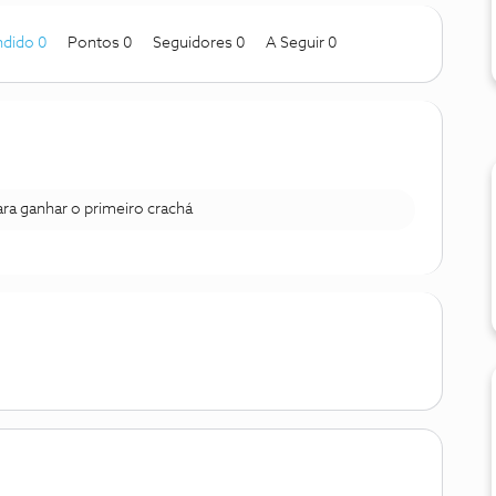
dido 0
Pontos 0
Seguidores
0
A Seguir
0
para ganhar o primeiro crachá