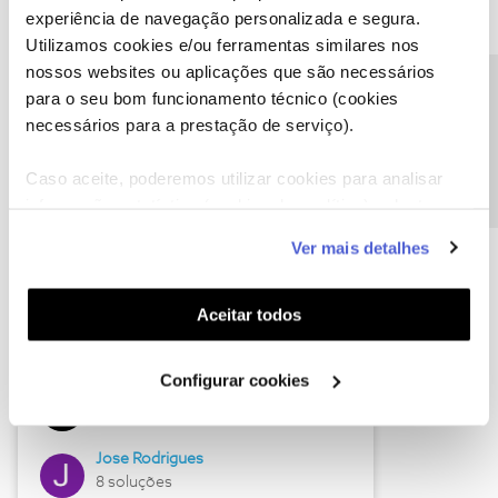
experiência de navegação personalizada e segura.
Utilizamos cookies e/ou ferramentas similares nos
nossos websites ou aplicações que são necessários
Descubra as novidades de junho
Precisa de ajuda?
para o seu bom funcionamento técnico (cookies
necessários para a prestação de serviço).
Caso aceite, poderemos utilizar cookies para analisar
informação estatística (cookies de analítica), adaptar
este serviço às suas preferências e apresentar-lhe
Ver mais detalhes
funcionalidades (cookies de personalização e
funcionalidade) e adaptar anúncios aos seus interesses
(cookies de publicidade personalizada). Pode gerir a
Aceitar todos
utilização dos cookies clicando em "
Configurar
Hall of Fame de junho
Cookies
".
Configurar cookies
Guimas
12 soluções
Jose Rodrigues
8 soluções