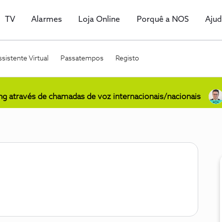
TV
Alarmes
Loja Online
Porquê a NOS
Aju
sistente Virtual
Passatempos
Registo
ing através de chamadas de voz internacionais/nacionais