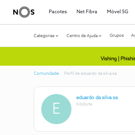
Pacotes
Net Fibra
Móvel 5G
Grupos
As
Categorias
Centro de Ajuda
Vishing | Phish
Comunidade
Perfil de eduardo da silva sa
eduardo da silva sa
E
Kilobyte