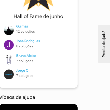
Hall of Fame de junho
Guimas
12 soluções
Precisa de ajuda?
Jose Rodrigues
8 soluções
Bruno Aleixo
7 soluções
Jorge C
7 soluções
Vídeos de ajuda