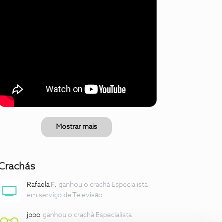
Mostrar mais
Crachás
Rafaela F.
ganhou o crachá Especialista
em serviço de Televisão
jppo
ganhou o crachá Especialista