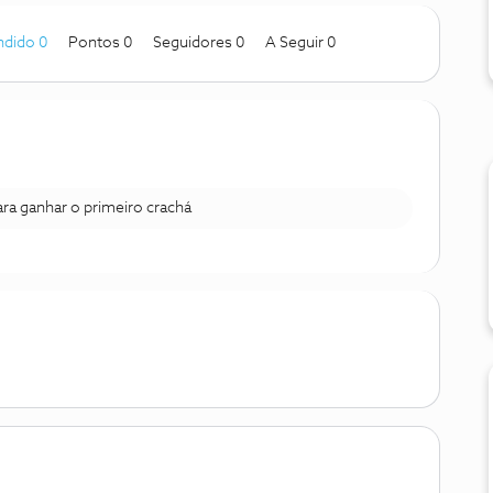
ndido 0
Pontos 0
Seguidores
0
A Seguir
0
para ganhar o primeiro crachá