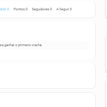
dido 0
Pontos 0
Seguidores
0
A Seguir
0
para ganhar o primeiro crachá