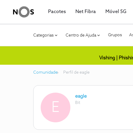
Pacotes
Net Fibra
Móvel 5G
Grupos
As
Categorias
Centro de Ajuda
Vishing | Phish
Comunidade
Perfil de eagle
eagle
E
Bit