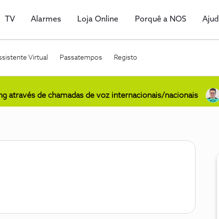
TV
Alarmes
Loja Online
Porquê a NOS
Aju
sistente Virtual
Passatempos
Registo
ing através de chamadas de voz internacionais/nacionais