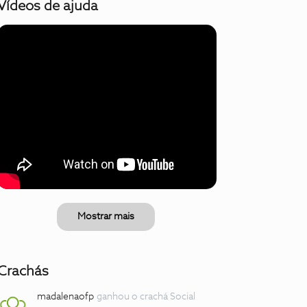
Vídeos de ajuda
Mostrar mais
Crachás
madalenaofp
ganhou o crachá Social