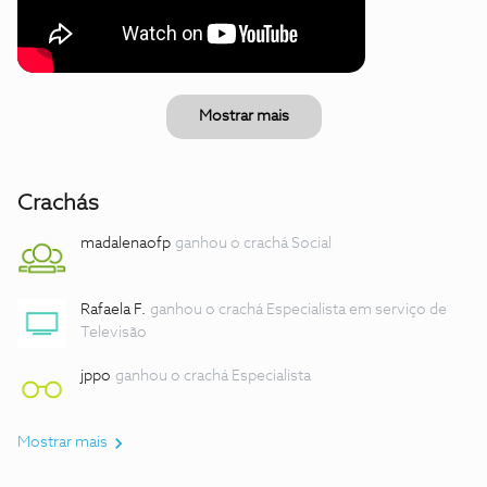
Mostrar mais
Crachás
madalenaofp
ganhou o crachá Social
Rafaela F.
ganhou o crachá Especialista em serviço de
Televisão
jppo
ganhou o crachá Especialista
Mostrar mais