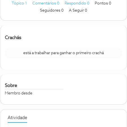
Tópico 1
Comentários 0
Respondido 0
Pontos 0
Seguidores
0
A Seguir
0
Crachás
está a trabalhar para ganhar o primeiro crachá
Sobre
Membro desde
Atividade