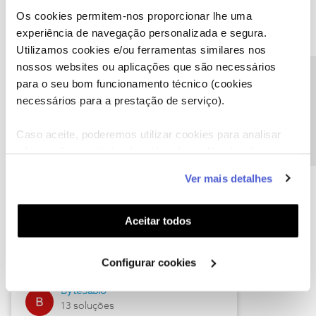
Os cookies permitem-nos proporcionar lhe uma
experiência de navegação personalizada e segura.
Utilizamos cookies e/ou ferramentas similares nos
Descubra as novidades de julho
nossos websites ou aplicações que são necessários
Precisa de ajuda?
para o seu bom funcionamento técnico (cookies
necessários para a prestação de serviço).
Caso aceite, poderemos utilizar cookies para analisar
informação estatística (cookies de analítica), adaptar
este serviço às suas preferências e apresentar-lhe
Ver mais detalhes
funcionalidades (cookies de personalização e
funcionalidade) e adaptar anúncios aos seus interesses
(cookies de publicidade personalizada). Pode gerir a
Hall of Fame de julho
Aceitar todos
utilização dos cookies clicando em "
Configurar
Guimas
Cookies
".
Configurar cookies
17 soluções
ByteSábio
13 soluções