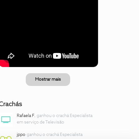
Mostrar mais
Crachás
Rafaela F.
ganhou o crachá Especialista
em serviço de Televisão
jppo
ganhou o crachá Especialista