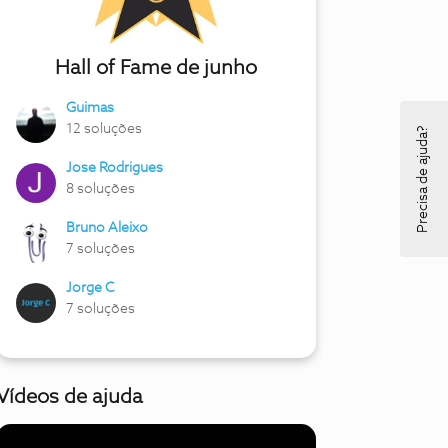
Hall of Fame de junho
Guimas
12 soluções
Precisa de ajuda?
Jose Rodrigues
8 soluções
Bruno Aleixo
7 soluções
Jorge C
7 soluções
Vídeos de ajuda