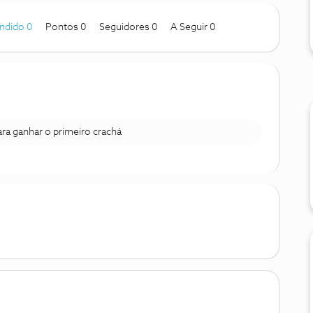
ndido 0
Pontos 0
Seguidores
0
A Seguir
0
para ganhar o primeiro crachá