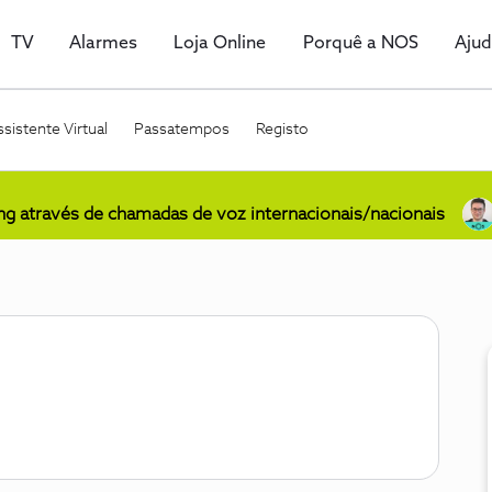
TV
Alarmes
Loja Online
Porquê a NOS
Aju
sistente Virtual
Passatempos
Registo
ing através de chamadas de voz internacionais/nacionais