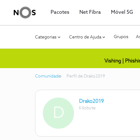
Pacotes
Net Fibra
Móvel 5G
Grupos
As
Categorias
Centro de Ajuda
Vishing | Phish
Comunidade
Perfil de Drako2019
Drako2019
D
Kilobyte