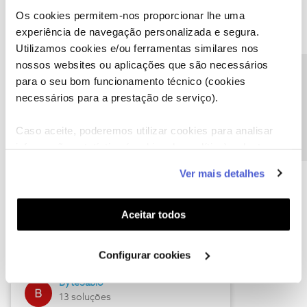
Os cookies permitem-nos proporcionar lhe uma
experiência de navegação personalizada e segura.
Utilizamos cookies e/ou ferramentas similares nos
Descubra as novidades de julho
nossos websites ou aplicações que são necessários
Precisa de ajuda?
para o seu bom funcionamento técnico (cookies
necessários para a prestação de serviço).
Caso aceite, poderemos utilizar cookies para analisar
informação estatística (cookies de analítica), adaptar
este serviço às suas preferências e apresentar-lhe
Ver mais detalhes
funcionalidades (cookies de personalização e
funcionalidade) e adaptar anúncios aos seus interesses
(cookies de publicidade personalizada). Pode gerir a
Hall of Fame de julho
Aceitar todos
utilização dos cookies clicando em "
Configurar
Guimas
Cookies
".
Configurar cookies
17 soluções
ByteSábio
13 soluções