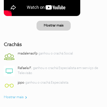
Mostrar mais
Crachás
madalenaofp
ganhou o crachá Social
Rafaela F.
ganhou o crachá Especialista em serviço de
Televisão
jppo
ganhou o crachá Especialista
Mostrar mais