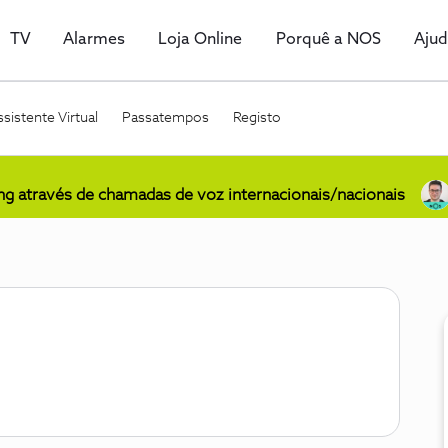
TV
Alarmes
Loja Online
Porquê a NOS
Aju
sistente Virtual
Passatempos
Registo
ing através de chamadas de voz internacionais/nacionais