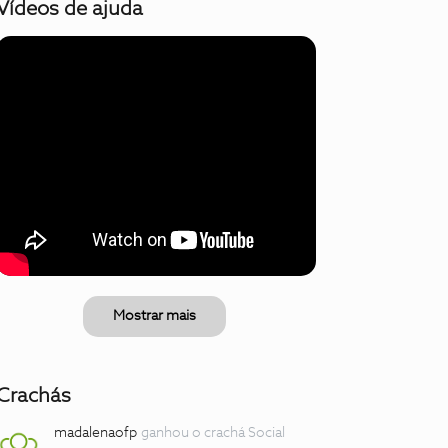
Vídeos de ajuda
Mostrar mais
Crachás
madalenaofp
ganhou o crachá Social