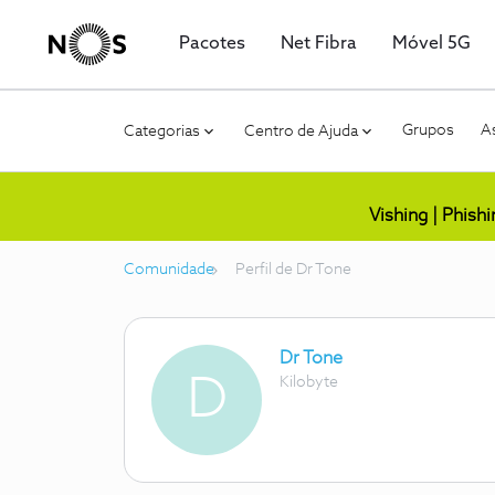
Pacotes
Net Fibra
Móvel 5G
Grupos
As
Categorias
Centro de Ajuda
Vishing | Phish
Comunidade
Perfil de Dr Tone
Dr Tone
D
Kilobyte