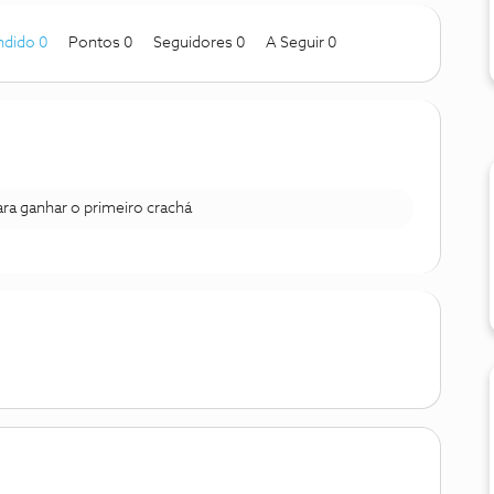
ndido 0
Pontos 0
Seguidores
0
A Seguir
0
para ganhar o primeiro crachá