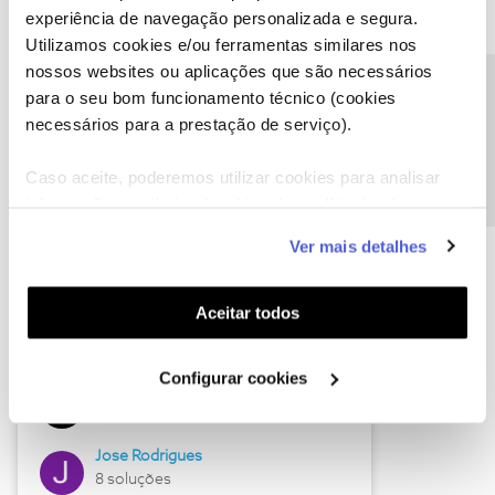
experiência de navegação personalizada e segura.
Utilizamos cookies e/ou ferramentas similares nos
nossos websites ou aplicações que são necessários
Descubra as novidades de junho
Precisa de ajuda?
para o seu bom funcionamento técnico (cookies
necessários para a prestação de serviço).
Caso aceite, poderemos utilizar cookies para analisar
informação estatística (cookies de analítica), adaptar
este serviço às suas preferências e apresentar-lhe
Ver mais detalhes
funcionalidades (cookies de personalização e
funcionalidade) e adaptar anúncios aos seus interesses
(cookies de publicidade personalizada). Pode gerir a
Aceitar todos
utilização dos cookies clicando em "
Configurar
Hall of Fame de junho
Cookies
".
Configurar cookies
Guimas
12 soluções
Jose Rodrigues
8 soluções