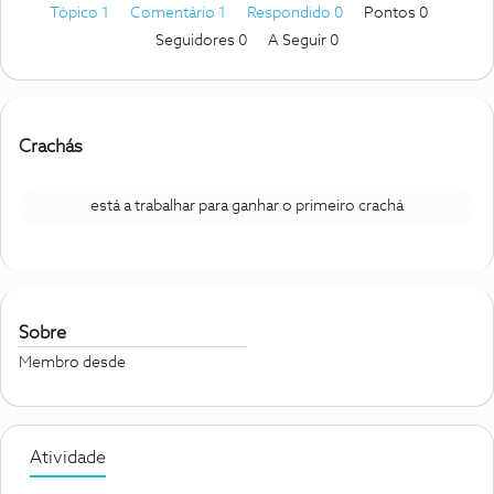
Tópico 1
Comentário 1
Respondido 0
Pontos 0
Seguidores
0
A Seguir
0
Crachás
está a trabalhar para ganhar o primeiro crachá
Sobre
Membro desde
Atividade