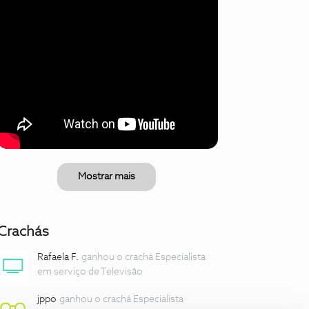
Mostrar mais
Crachás
Rafaela F.
ganhou o crachá Especialista
em serviço de Televisão
jppo
ganhou o crachá Especialista