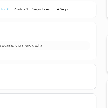
dido 0
Pontos 0
Seguidores
0
A Seguir
0
para ganhar o primeiro crachá