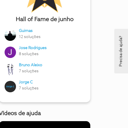
Hall of Fame de junho
Guimas
12 soluções
Precisa de ajuda?
Jose Rodrigues
8 soluções
Bruno Aleixo
7 soluções
Jorge C
7 soluções
Vídeos de ajuda