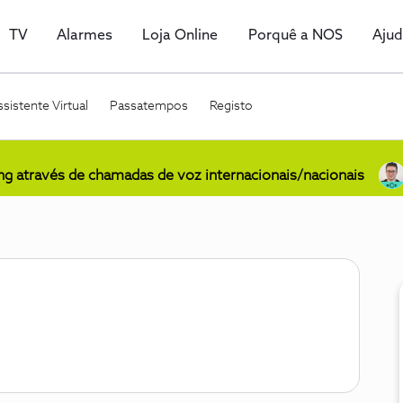
TV
Alarmes
Loja Online
Porquê a NOS
Aju
sistente Virtual
Passatempos
Registo
ing através de chamadas de voz internacionais/nacionais