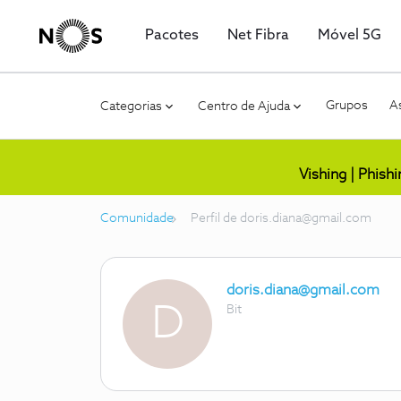
Pacotes
Net Fibra
Móvel 5G
Grupos
As
Categorias
Centro de Ajuda
Vishing | Phish
Comunidade
Perfil de doris.diana@gmail.com
doris.diana@gmail.com
D
Bit