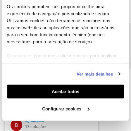
Os cookies permitem-nos proporcionar lhe uma
experiência de navegação personalizada e segura.
Utilizamos cookies e/ou ferramentas similares nos
Descubra as novidades de julho
nossos websites ou aplicações que são necessários
Precisa de ajuda?
para o seu bom funcionamento técnico (cookies
necessários para a prestação de serviço).
Caso aceite, poderemos utilizar cookies para analisar
informação estatística (cookies de analítica), adaptar
este serviço às suas preferências e apresentar-lhe
Ver mais detalhes
funcionalidades (cookies de personalização e
funcionalidade) e adaptar anúncios aos seus interesses
(cookies de publicidade personalizada). Pode gerir a
Hall of Fame de julho
Aceitar todos
utilização dos cookies clicando em "
Configurar
Guimas
Cookies
".
Configurar cookies
17 soluções
ByteSábio
13 soluções