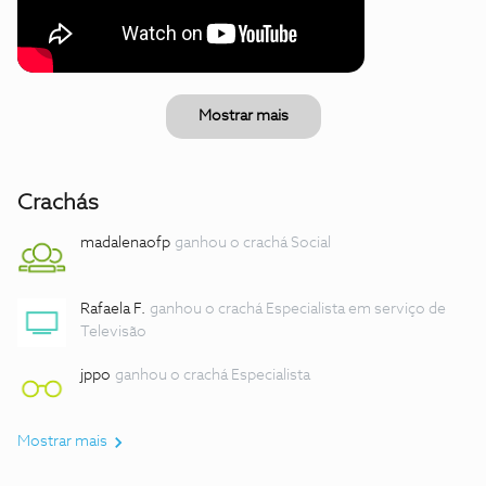
Mostrar mais
Crachás
madalenaofp
ganhou o crachá Social
Rafaela F.
ganhou o crachá Especialista em serviço de
Televisão
jppo
ganhou o crachá Especialista
Mostrar mais