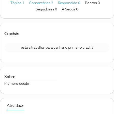
Tópico 1
Comentários 2
Respondido 0
Pontos 0
Seguidores
0
A Seguir
0
Crachás
está a trabalhar para ganhar o primeiro crachá
Sobre
Membro desde
Atividade