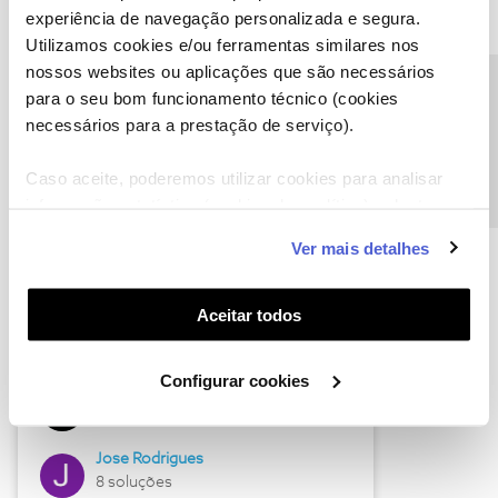
experiência de navegação personalizada e segura.
Utilizamos cookies e/ou ferramentas similares nos
nossos websites ou aplicações que são necessários
Descubra as novidades de junho
Precisa de ajuda?
para o seu bom funcionamento técnico (cookies
necessários para a prestação de serviço).
Caso aceite, poderemos utilizar cookies para analisar
informação estatística (cookies de analítica), adaptar
este serviço às suas preferências e apresentar-lhe
Ver mais detalhes
funcionalidades (cookies de personalização e
funcionalidade) e adaptar anúncios aos seus interesses
(cookies de publicidade personalizada). Pode gerir a
Aceitar todos
utilização dos cookies clicando em "
Configurar
Hall of Fame de junho
Cookies
".
Configurar cookies
Guimas
12 soluções
Jose Rodrigues
8 soluções