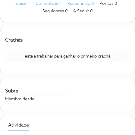
Tópico 1
Comentário 1
Respondido 0
Pontos 0
Seguidores
0
A Seguir
0
Crachás
está a trabalhar para ganhar o primeiro crachá
Sobre
Membro desde
Atividade