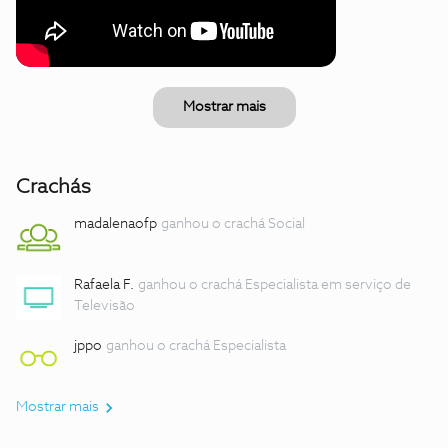
Mostrar mais
Crachás
madalenaofp
ganhou o crachá Social
Rafaela F.
ganhou o crachá Especialista em serviço de
Televisão
jppo
ganhou o crachá Especialista
Mostrar mais