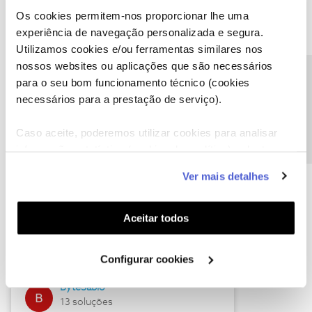
Os cookies permitem-nos proporcionar lhe uma
experiência de navegação personalizada e segura.
Utilizamos cookies e/ou ferramentas similares nos
Descubra as novidades de julho
nossos websites ou aplicações que são necessários
Precisa de ajuda?
para o seu bom funcionamento técnico (cookies
necessários para a prestação de serviço).
Caso aceite, poderemos utilizar cookies para analisar
informação estatística (cookies de analítica), adaptar
este serviço às suas preferências e apresentar-lhe
Ver mais detalhes
funcionalidades (cookies de personalização e
funcionalidade) e adaptar anúncios aos seus interesses
(cookies de publicidade personalizada). Pode gerir a
Hall of Fame de julho
Aceitar todos
utilização dos cookies clicando em "
Configurar
Guimas
Cookies
".
Configurar cookies
17 soluções
ByteSábio
13 soluções