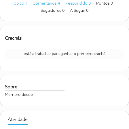
Tópico 1
Comentários 4
Respondido 0
Pontos 0
Seguidores
0
A Seguir
0
Crachás
está a trabalhar para ganhar o primeiro crachá
Sobre
Membro desde
Atividade