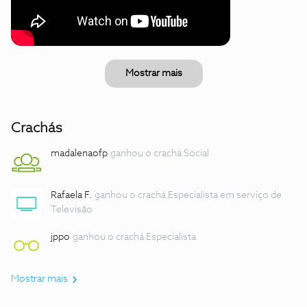
Mostrar mais
Crachás
madalenaofp
ganhou o crachá Social
Rafaela F.
ganhou o crachá Especialista em serviço de
Televisão
jppo
ganhou o crachá Especialista
Mostrar mais