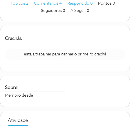
Tópicos 2
Comentários 4
Respondido 0
Pontos 0
Seguidores
0
A Seguir
0
Crachás
está a trabalhar para ganhar o primeiro crachá
Sobre
Membro desde
Atividade