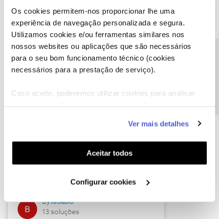
Os cookies permitem-nos proporcionar lhe uma
experiência de navegação personalizada e segura.
Utilizamos cookies e/ou ferramentas similares nos
Descubra as novidades de julho
nossos websites ou aplicações que são necessários
Precisa de ajuda?
para o seu bom funcionamento técnico (cookies
necessários para a prestação de serviço).
Caso aceite, poderemos utilizar cookies para analisar
informação estatística (cookies de analítica), adaptar
este serviço às suas preferências e apresentar-lhe
Ver mais detalhes
funcionalidades (cookies de personalização e
funcionalidade) e adaptar anúncios aos seus interesses
(cookies de publicidade personalizada). Pode gerir a
Hall of Fame de julho
Aceitar todos
utilização dos cookies clicando em "
Configurar
Guimas
Cookies
".
Configurar cookies
17 soluções
ByteSábio
13 soluções