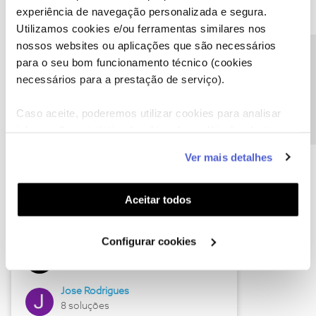
experiência de navegação personalizada e segura.
Utilizamos cookies e/ou ferramentas similares nos
nossos websites ou aplicações que são necessários
Descubra as novidades de junho
Precisa de ajuda?
para o seu bom funcionamento técnico (cookies
necessários para a prestação de serviço).
Caso aceite, poderemos utilizar cookies para analisar
informação estatística (cookies de analítica), adaptar
este serviço às suas preferências e apresentar-lhe
Ver mais detalhes
funcionalidades (cookies de personalização e
funcionalidade) e adaptar anúncios aos seus interesses
(cookies de publicidade personalizada). Pode gerir a
Aceitar todos
utilização dos cookies clicando em "
Configurar
Hall of Fame de junho
Cookies
".
Configurar cookies
Guimas
12 soluções
Jose Rodrigues
8 soluções