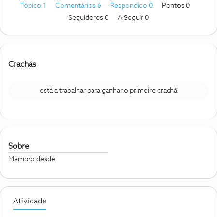
Tópico 1
Comentários 6
Respondido 0
Pontos 0
Seguidores
0
A Seguir
0
Crachás
está a trabalhar para ganhar o primeiro crachá
Sobre
Membro desde
Atividade