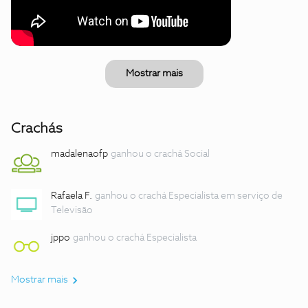
Mostrar mais
Crachás
madalenaofp
ganhou o crachá Social
Rafaela F.
ganhou o crachá Especialista em serviço de
Televisão
jppo
ganhou o crachá Especialista
Mostrar mais