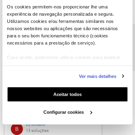
Os cookies permitem-nos proporcionar lhe uma
experiência de navegação personalizada e segura.
Utilizamos cookies e/ou ferramentas similares nos
Descubra as novidades de julho
nossos websites ou aplicações que são necessários
Precisa de ajuda?
para o seu bom funcionamento técnico (cookies
necessários para a prestação de serviço).
Caso aceite, poderemos utilizar cookies para analisar
informação estatística (cookies de analítica), adaptar
este serviço às suas preferências e apresentar-lhe
Ver mais detalhes
funcionalidades (cookies de personalização e
funcionalidade) e adaptar anúncios aos seus interesses
(cookies de publicidade personalizada). Pode gerir a
Hall of Fame de julho
Aceitar todos
utilização dos cookies clicando em "
Configurar
Guimas
Cookies
".
Configurar cookies
17 soluções
ByteSábio
13 soluções