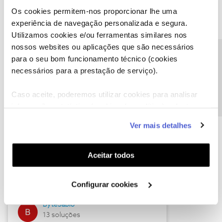
Os cookies permitem-nos proporcionar lhe uma
experiência de navegação personalizada e segura.
Utilizamos cookies e/ou ferramentas similares nos
Descubra as novidades de julho
nossos websites ou aplicações que são necessários
Precisa de ajuda?
para o seu bom funcionamento técnico (cookies
necessários para a prestação de serviço).
Caso aceite, poderemos utilizar cookies para analisar
informação estatística (cookies de analítica), adaptar
este serviço às suas preferências e apresentar-lhe
Ver mais detalhes
funcionalidades (cookies de personalização e
funcionalidade) e adaptar anúncios aos seus interesses
(cookies de publicidade personalizada). Pode gerir a
Hall of Fame de julho
Aceitar todos
utilização dos cookies clicando em "
Configurar
Guimas
Cookies
".
Configurar cookies
17 soluções
ByteSábio
13 soluções