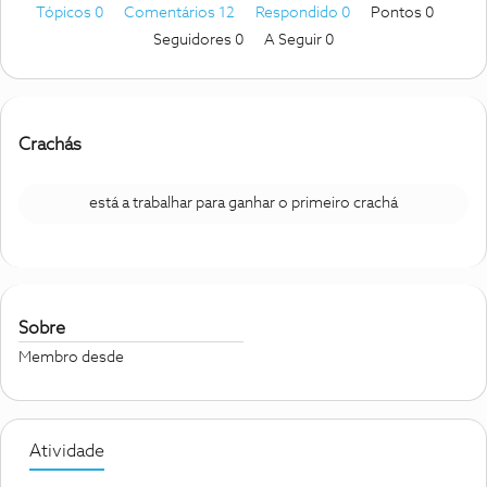
Tópicos 0
Comentários 12
Respondido 0
Pontos 0
Seguidores
0
A Seguir
0
Crachás
está a trabalhar para ganhar o primeiro crachá
Sobre
Membro desde
Atividade