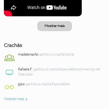
Mostrar mais
Crachás
madalenaofp
ganhou o crachá Social
Rafaela F.
ganhou o crachá Especialista em serviço de
Televisão
jppo
ganhou o crachá Especialista
Mostrar mais