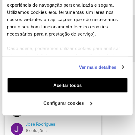
experiência de navegação personalizada e segura.
Utilizamos cookies e/ou ferramentas similares nos
nossos websites ou aplicações que são necessários
Descubra as novidades de junho
Precisa de ajuda?
para o seu bom funcionamento técnico (cookies
necessários para a prestação de serviço).
Caso aceite, poderemos utilizar cookies para analisar
informação estatística (cookies de analítica), adaptar
este serviço às suas preferências e apresentar-lhe
Ver mais detalhes
funcionalidades (cookies de personalização e
funcionalidade) e adaptar anúncios aos seus interesses
(cookies de publicidade personalizada). Pode gerir a
Aceitar todos
utilização dos cookies clicando em "
Configurar
Hall of Fame de junho
Cookies
".
Configurar cookies
Guimas
12 soluções
Jose Rodrigues
8 soluções