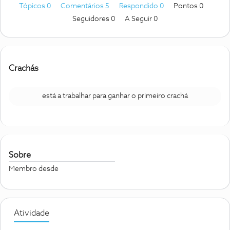
Tópicos 0
Comentários 5
Respondido 0
Pontos 0
Seguidores
0
A Seguir
0
Crachás
está a trabalhar para ganhar o primeiro crachá
Sobre
Membro desde
Atividade