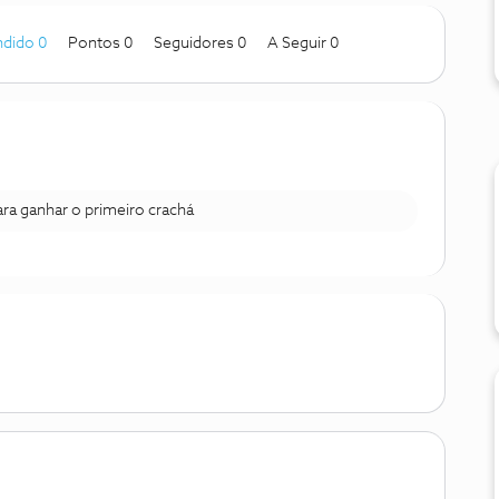
dido 0
Pontos 0
Seguidores
0
A Seguir
0
para ganhar o primeiro crachá