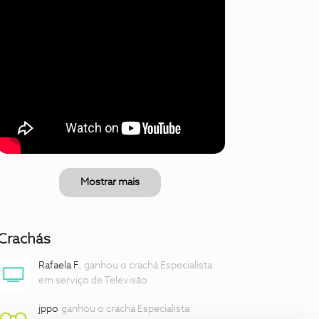
Mostrar mais
Crachás
Rafaela F.
ganhou o crachá Especialista
em serviço de Televisão
jppo
ganhou o crachá Especialista