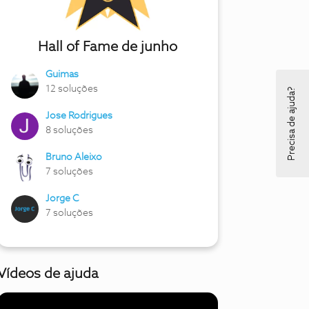
Hall of Fame de junho
Guimas
12 soluções
Precisa de ajuda?
Jose Rodrigues
8 soluções
Bruno Aleixo
7 soluções
Jorge C
7 soluções
Vídeos de ajuda