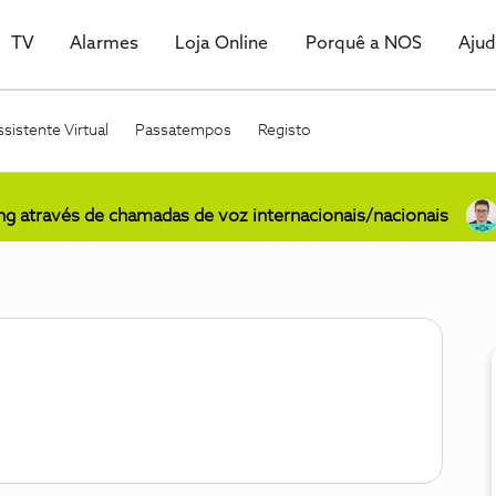
TV
Alarmes
Loja Online
Porquê a NOS
Aju
sistente Virtual
Passatempos
Registo
ing através de chamadas de voz internacionais/nacionais