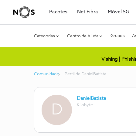
Pacotes
Net Fibra
Móvel 5G
Grupos
As
Categorias
Centro de Ajuda
Vishing | Phish
Comunidade
Perfil de DanielBatista
DanielBatista
D
Kilobyte